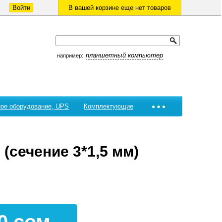
Войти
В вашей корзине еще нет товаров
:
планшетный компьютер
например
ое оборудование, UPS
Комплектующие
(сечение 3*1,5 мм)