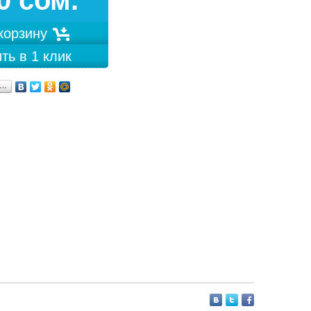
0 сом.
 корзину
ть в 1 клик
я…