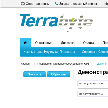
Обратная связь
Заказать обратный звонок
inf
О компании
Доставка
Оплата
По
Компьютеры, Ноутбуки, Планшеты
Серверы и Систе
Главная
Периферия, Офисное оборудование, UPS
Демонст
Демонстра
по популярности
по популярности