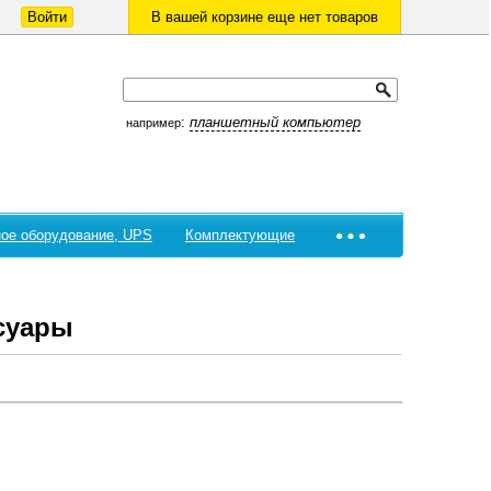
Войти
В вашей корзине еще нет товаров
:
планшетный компьютер
например
ое оборудование, UPS
Комплектующие
суары