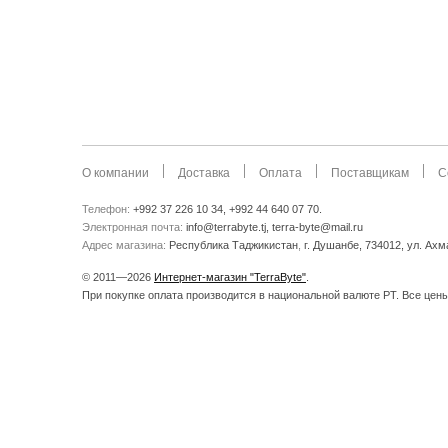
О компании
Доставка
Оплата
Поставщикам
С
Телефон:
+992 37 226 10 34, +992 44 640 07 70.
Электронная почта:
info@terrabyte.tj, terra-byte@mail.ru
Адрес магазина:
Республика Таджикистан
,
г. Душанбе, 734012, ул. Ах
© 2011—2026
Интернет-магазин "TerraByte"
.
При покупке оплата производится в национальной валюте РТ. Все цены