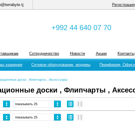
o@terrabyte.tj
Регистрация
+992 44 640 07 70
ставщикам
Сотрудничество
Новости
Акции
Контакты
мы хранения
Сетевое оборудование, модемы
Периферия, Офисн
рационные доски , Флипчарты , Аксессуары
ционные доски , Флипчарты , Аксес
показывать 25
показывать 25