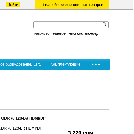
Войти
В вашей корзине еще нет товаров
:
планшетный компьютер
например
ое оборудование, UPS
Комплектующие
 GDRR6 128-Bit HDMI/DP
GDRR6 128-Bit HDMI/DP
3 220 сом.