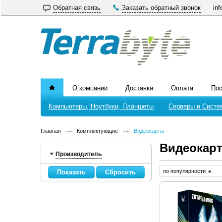
Обратная связь
Заказать обратный звонок
inf
О компании
Доставка
Оплата
По
Компьютеры, Ноутбуки, Планшеты
Серверы и Систе
Главная
Комплектующие
Видеокарты
Видеокар
Производитель
по популярности