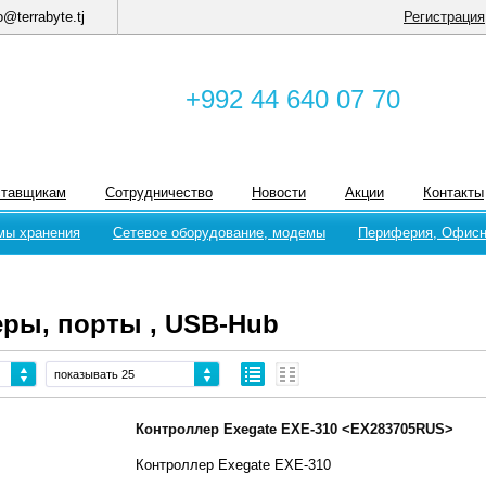
o@terrabyte.tj
Регистрация
+992 44 640 07 70
ставщикам
Сотрудничество
Новости
Акции
Контакты
мы хранения
Сетевое оборудование, модемы
Периферия, Офисн
ры, порты , USB-Hub
показывать 25
Контроллер Exegate EXE-310 <EX283705RUS>
Контроллер Exegate EXE-310