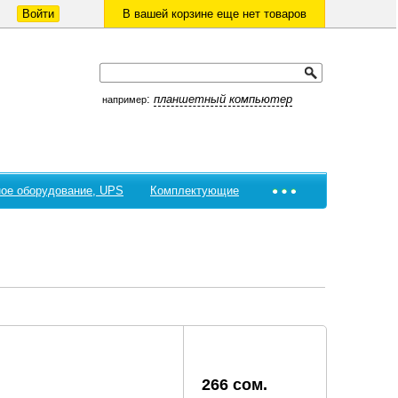
Войти
В вашей корзине еще нет товаров
:
планшетный компьютер
например
ое оборудование, UPS
Комплектующие
266 сом.