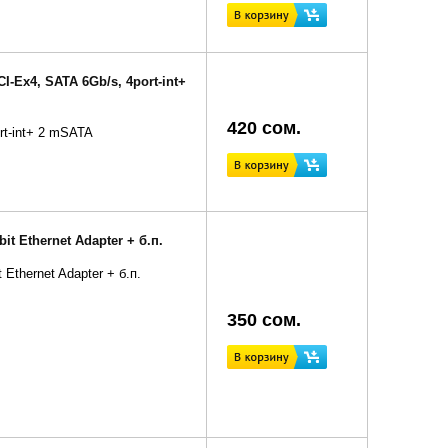
-Ex4, SATA 6Gb/s, 4port-int+
420 сом.
rt-int+ 2 mSATA
t Ethernet Adapter + б.п.
Ethernet Adapter + б.п.
350 сом.