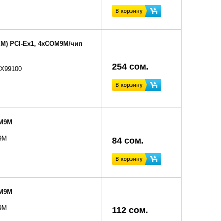
EM) PCI-Ex1, 4xCOM9M/чип
254 сом.
AX99100
OM9M
M9M
84 сом.
OM9M
M9M
112 сом.