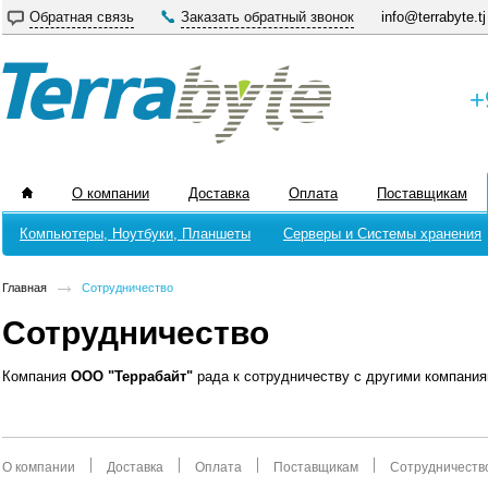
Обратная связь
Заказать обратный звонок
info@terrabyte.tj
+
О компании
Доставка
Оплата
Поставщикам
Компьютеры, Ноутбуки, Планшеты
Серверы и Системы хранения
Главная
Сотрудничество
Сотрудничество
Компания
ООО "Террабайт"
рада к сотрудничеству с другими компани
О компании
Доставка
Оплата
Поставщикам
Сотрудничеств