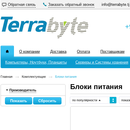
Обратная связь
Заказать обратный звонок
info@terrabyte.tj
+
О компании
Доставка
Оплата
Поставщикам
Компьютеры, Ноутбуки, Планшеты
Серверы и Системы хранения
Главная
Комплектующие
Блоки питания
Блоки питания
Производитель
по популярности
показ