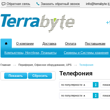
Обратная связь
Заказать обратный звонок
info@terrabyte.tj
+
О компании
Доставка
Оплата
Поставщикам
Компьютеры, Ноутбуки, Планшеты
Серверы и Системы хранения
Главная
Периферия, Офисное оборудование, UPS
Телефония
Телефония
по популярности
показ
по популярности
показ