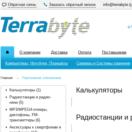
Обратная связь
Заказать обратный звонок
info@terrabyte.tj
+
О компании
Доставка
Оплата
Поставщикам
Компьютеры, Ноутбуки, Планшеты
Серверы и Системы хранения
Главная
Портативная электроника
Калькуляторы
Калькуляторы (1)
Радиостанции и радио-
няни (5)
MP3/MPEG4-плееры,
диктофоны, FM-
Радиостанции и 
трансмиттеры (6)
Аксессуары к смартфонам и