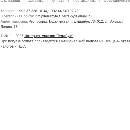
О компании
Доставка
Оплата
Поставщикам
Сотрудничеств
Телефон:
+992 37 226 10 34, +992 44 640 07 70.
Электронная почта:
info@terrabyte.tj, terra-byte@mail.ru
Адрес магазина:
Республика Таджикистан
,
г. Душанбе, 734012, ул. Ахмади
Дониш, 18
© 2011—2026
Интернет-магазин "TerraByte"
.
При покупке оплата производится в национальной валюте РТ. Все цены указ
налогов и НДС.