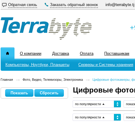
Обратная связь
Заказать обратный звонок
info@terrabyte.tj
+
О компании
Доставка
Оплата
Поставщикам
Компьютеры, Ноутбуки, Планшеты
Серверы и Системы хранения
Главная
Фото, Видео, Телевизоры, Электроника
Цифровые фотокамеры, ф
Цифровые фото
по популярности
показ
по популярности
показ