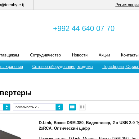
o@terrabyte.tj
Регистрация
+992 44 640 07 70
ставщикам
Сотрудничество
Новости
Акции
Контакты
мы хранения
Сетевое оборудование, модемы
Периферия, Офисн
ы
нвертеры
показывать 25
D-Link, Boxee DSM-380, Видеоплеер, 2 x USB 2.0 T
2xRCA, Оптический цифр
Производитель D-Link, Модель Boxee DSM-380, Тип