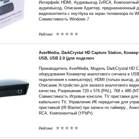
Интерфейс HDMI, Аудиовыход 2xRCA, Композитный
аудиовыход, Описание Адаптер, предназначенный 
видеоконтента с ноутбука на экран телевизора по Wi
Совместимость Windows 7
Рейтинг
AverMedia, DarkCrystal HD Capture Station, Конве
USB, USB 2.0 (для подключ
Производитель AverMedia, Модель DarkCrystal HD Cap
оборудования Конвертер аналогового сигнала в USB
подключения к компьютеру), HDMI (только выход, д
Описание Устройство для захвата аналогового виде
качества, Разрешение 720 x 576 (PAL), 768 x 480 (NT
Совместимость Игровые консоли, TV приставки для
кабельного TV, Управление ИК передатчик для упр
приставкой (IR Blaster) при записи по таймеру., Ан
RCA, Компонентный (YPbPr)
Рейтинг