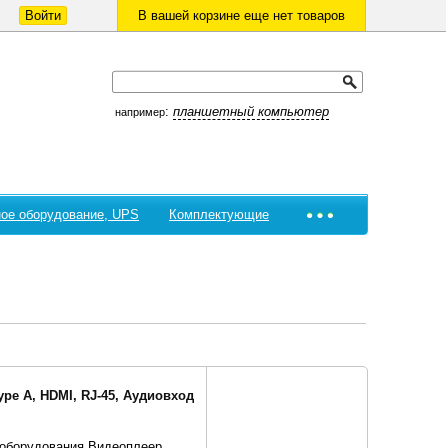
Войти
В вашей корзине еще нет товаров
:
планшетный компьютер
например
ое оборудование, UPS
Комплектующие
ype A, HDMI, RJ-45, Аудиовход
 оборудования Видеоплеер,