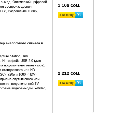
 выход, Оптический цифровой
1 106 сом.
для воспроизведения
Fi с, Разрешение 1080p,
ртер аналогового сигнала в
ture Station, Тип
, Интерфейс USB 2.0 (для
ля подключения телевизора),
о стандартного или HD
2 212 сом.
SC), 720p и 1080i (HDV),
 приема спутникового или
авления подключенной TV
алоговые видеовыходы S-Video,