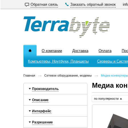
Обратная связь
Заказать обратный звонок
inf
О компании
Доставка
Оплата
По
Компьютеры, Ноутбуки, Планшеты
Серверы и Систе
Главная
Сетевое оборудование, модемы
Медиа конвертер
Медиа ко
Производитель
по популярности
Описание
Интерфейс
Разрешение