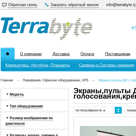
Обратная связь
Заказать обратный звонок
info@terrabyte.tj
+
О компании
Доставка
Оплата
Поставщикам
Компьютеры, Ноутбуки, Планшеты
Серверы и Системы хранения
Главная
Периферия, Офисное оборудование, UPS
Экраны,пульты Д\У к эк
Экраны,пульты Д
Модель
голосования,кре
Тип оборудования
по популярности
показ
Размер изображения по
диагонали
Размеры экрана, ширина x