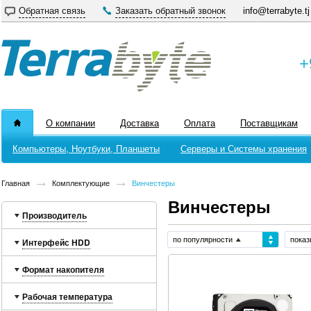
Обратная связь
Заказать обратный звонок
info@terrabyte.tj
+
О компании
Доставка
Оплата
Поставщикам
Компьютеры, Ноутбуки, Планшеты
Серверы и Системы хранения
Главная
Комплектующие
Винчестеры
Винчестеры
Производитель
по популярности
показ
Интерфейс HDD
Формат накопителя
Рабочая температура