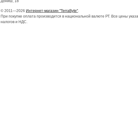
Дониш, 18
© 2011—2026
Интернет-магазин "TerraByte"
.
При покупке оплата производится в национальной валюте РТ. Все цены указ
налогов и НДС.