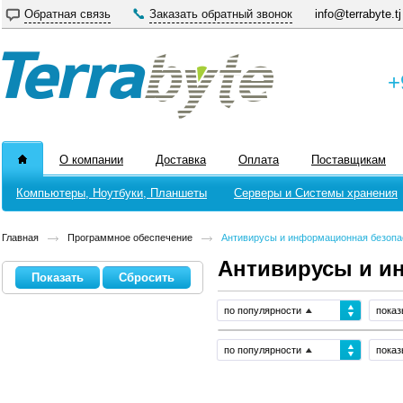
Обратная связь
Заказать обратный звонок
info@terrabyte.tj
+
О компании
Доставка
Оплата
Поставщикам
Компьютеры, Ноутбуки, Планшеты
Серверы и Системы хранения
Главная
Программное обеспечение
Антивирусы и информационная безопас
Антивирусы и и
по популярности
показ
по популярности
показ