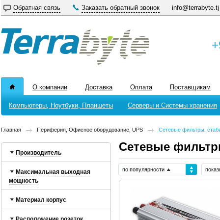
Обратная связь
Заказать обратный звонок
info@terrabyte.tj
+
О компании
Доставка
Оплата
Поставщикам
Компьютеры, Ноутбуки, Планшеты
Серверы и Системы хранения
Главная
Периферия, Офисное оборудование, UPS
Сетевые фильтры, стаби
Сетевые фильтры
Производитель
по популярности
показ
Максимальная выходная
мощность
Материал корпус
Расположение розеток