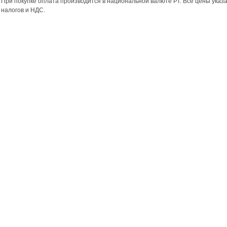
При покупке оплата производится в национальной валюте РТ. Все цены указ
налогов и НДС.