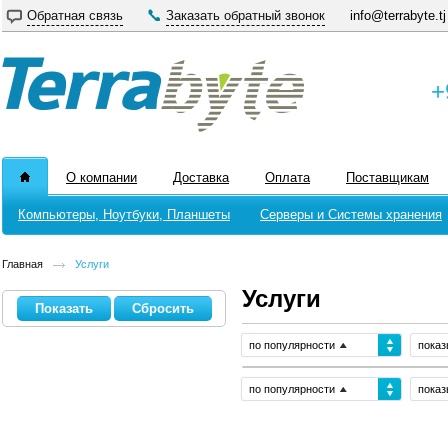
Обратная связь
Заказать обратный звонок
info@terrabyte.tj
+
О компании
Доставка
Оплата
Поставщикам
Компьютеры, Ноутбуки, Планшеты
Серверы и Системы хранения
Главная
Услуги
Услуги
по популярности
показ
по популярности
показ