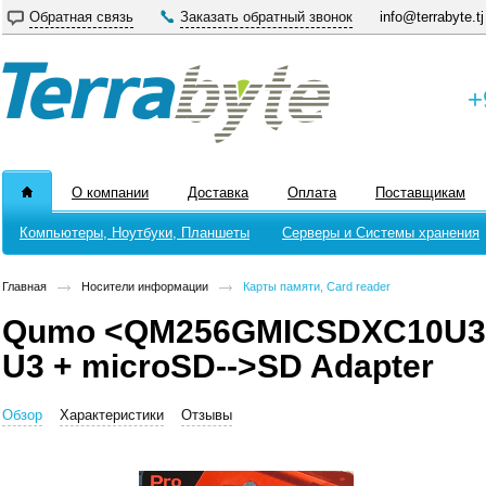
Обратная связь
Заказать обратный звонок
info@terrabyte.tj
+
О компании
Доставка
Оплата
Поставщикам
Компьютеры, Ноутбуки, Планшеты
Серверы и Системы хранения
Главная
Носители информации
Карты памяти, Card reader
Qumo <QM256GMICSDXC10U3> 
U3 + microSD-->SD Adapter
Обзор
Характеристики
Отзывы