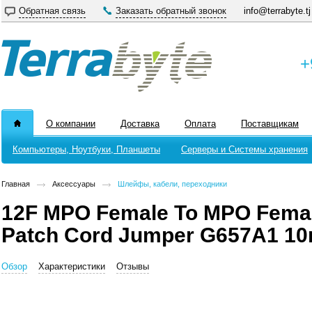
Обратная связь
Заказать обратный звонок
info@terrabyte.tj
+
О компании
Доставка
Оплата
Поставщикам
Компьютеры, Ноутбуки, Планшеты
Серверы и Системы хранения
Главная
Аксессуары
Шлейфы, кабели, переходники
12F MPO Female To MPO Female
Patch Cord Jumper G657A1 1
Обзор
Характеристики
Отзывы