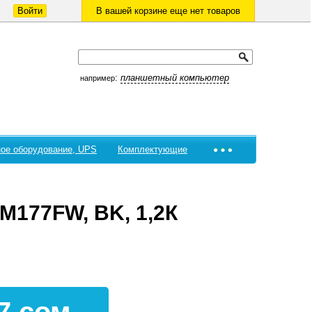
Войти
В вашей корзине еще нет товаров
:
планшетный компьютер
например
ое оборудование, UPS
Комплектующие
M177FW, BK, 1,2К