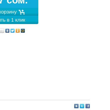
7 сом.
 корзину
ть в 1 клик
я…