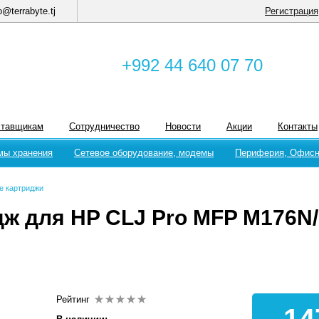
o@terrabyte.tj
Регистрация
+992 44 640 07 70
ставщикам
Сотрудничество
Новости
Акции
Контакты
мы хранения
Сетевое оборудование, модемы
Периферия, Офисн
е картриджи
дж для HP CLJ Pro MFP M176N/
Рейтинг