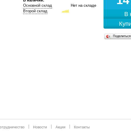
14
В наличии:
Основной склад
Нет на складе
Второй склад
В
Купи
Поделитьс
отрудничество
Новости
Акции
Контакты