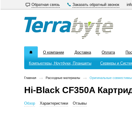
Обратная связь
Заказать обратный звонок
inf
О компании
Доставка
Оплата
По
Компьютеры, Ноутбуки, Планшеты
Серверы и Систе
Главная
Расходные материалы
Оригинальные совместимы
Hi-Black CF350A Картри
Обзор
Характеристики
Отзывы