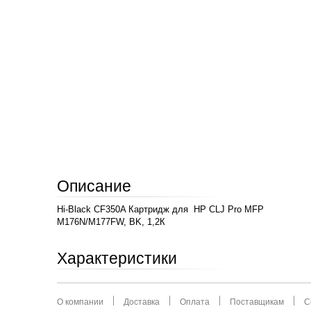
Описание
Hi-Black CF350A Картридж для HP CLJ Pro MFP
M176N/M177FW, BK, 1,2К
Характеристики
О компании
Доставка
Оплата
Поставщикам
С