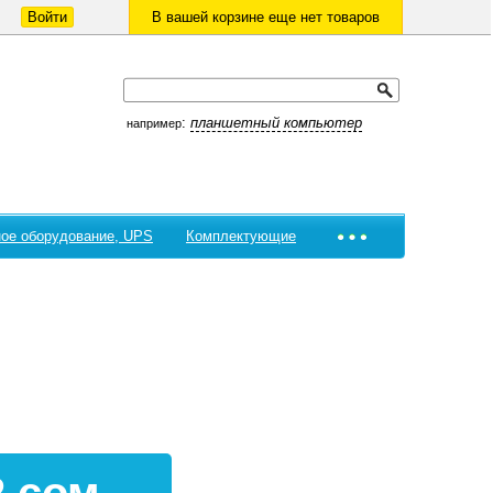
Войти
В вашей корзине еще нет товаров
:
планшетный компьютер
например
ое оборудование, UPS
Комплектующие