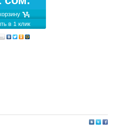
2 сом.
 корзину
ть в 1 клик
я…