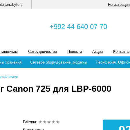
o@terrabyte.tj
Регистрация
+992 44 640 07 70
ставщикам
Сотрудничество
Новости
Акции
Контакты
мы хранения
Сетевое оборудование, модемы
Периферия, Офисн
е картриджи
ог Canon 725 для LBP-6000
Рейтинг