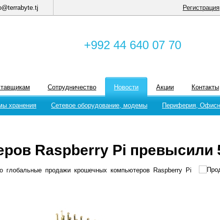
o@terrabyte.tj
Регистрация
+992 44 640 07 70
ставщикам
Сотрудничество
Новости
Акции
Контакты
мы хранения
Сетевое оборудование, модемы
Периферия, Офисн
ров Raspberry Pi превысили 
что глобальные продажи крошечных компьютеров Raspberry Pi