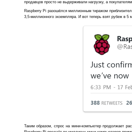
продавцов просто не выдерживали нагрузку, а покупателя
Raspberry Pi разошёлся миллионным тиражом приблизител
3,5-миллионного экземпляра. И вот теперь взят рубеж в 5 
Таким образом, спрос на мини-компьютер продолжает рас
Raspberry Pi продаёт по миллиону мини-компьютеров прим