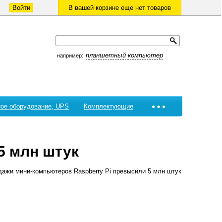
Войти
В вашей корзине еще нет товаров
:
планшетный компьютер
например
ое оборудование, UPS
Комплектующие
5 млн штук