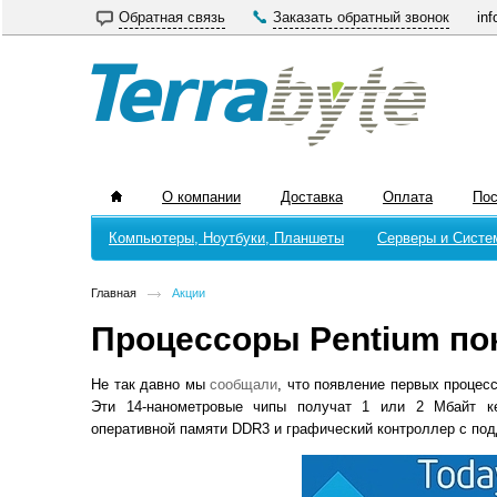
Обратная связь
Заказать обратный звонок
inf
О компании
Доставка
Оплата
По
Компьютеры, Ноутбуки, Планшеты
Серверы и Систе
Главная
Акции
Процессоры Pentium пок
Не так давно мы
сообщали
, что появление первых процесс
Эти 14-нанометровые чипы получат 1 или 2 Мбайт ке
оперативной памяти DDR3 и графический контроллер с подд