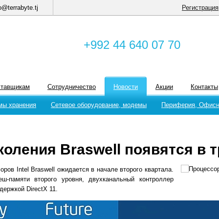
o@terrabyte.tj
Регистрация
+992 44 640 07 70
ставщикам
Сотрудничество
Новости
Акции
Контакты
мы хранения
Сетевое оборудование, модемы
Периферия, Офисн
оления Braswell появятся в 
оров Intel Braswell ожидается в начале второго квартала.
ш-памяти второго уровня, двухканальный контроллер
ержкой DirectX 11.