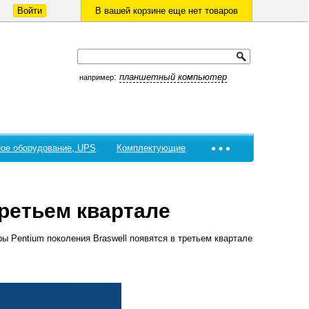
Войти
В вашей корзине еще нет товаров
:
планшетный компьютер
например
ое оборудование, UPS
Комплектующие
третьем квартале