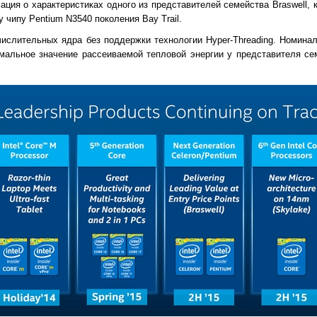
ация о характеристиках одного из представителей семейства Braswell,
чипу Pentium N3540 поколения Bay Trail.
ислительных ядра без поддержки технологии Hyper-Threading. Номинал
мальное значение рассеиваемой тепловой энергии у представителя сем