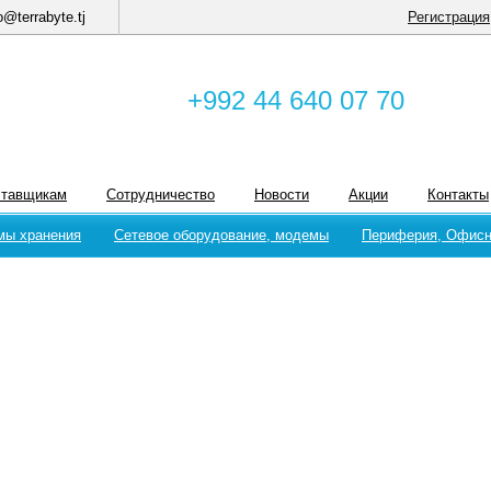
o@terrabyte.tj
Регистрация
+992 44 640 07 70
ставщикам
Сотрудничество
Новости
Акции
Контакты
мы хранения
Сетевое оборудование, модемы
Периферия, Офисн