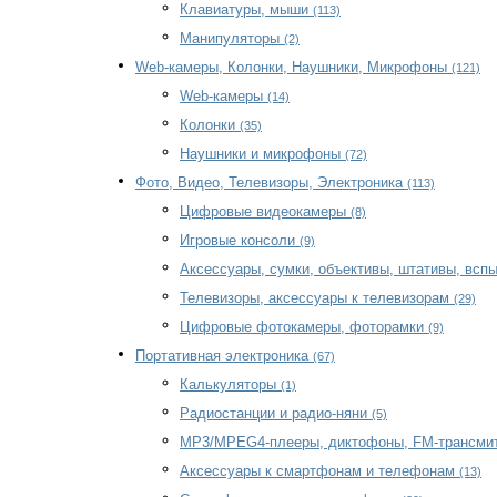
Клавиатуры, мыши
(113)
Манипуляторы
(2)
Web-камеры, Колонки, Наушники, Микрофоны
(121)
Web-камеры
(14)
Колонки
(35)
Наушники и микрофоны
(72)
Фото, Видео, Телевизоры, Электроника
(113)
Цифровые видеокамеры
(8)
Игровые консоли
(9)
Аксессуары, сумки, объективы, штативы, всп
Телевизоры, аксессуары к телевизорам
(29)
Цифровые фотокамеры, фоторамки
(9)
Портативная электроника
(67)
Калькуляторы
(1)
Радиостанции и радио-няни
(5)
MP3/MPEG4-плееры, диктофоны, FM-трансми
Аксессуары к смартфонам и телефонам
(13)