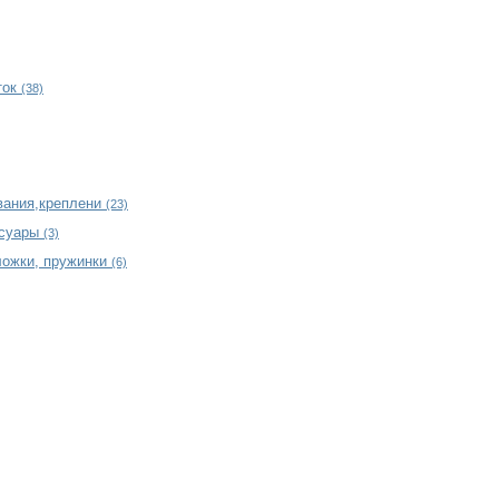
ток
(38)
вания,креплени
(23)
ссуары
(3)
ложки, пружинки
(6)