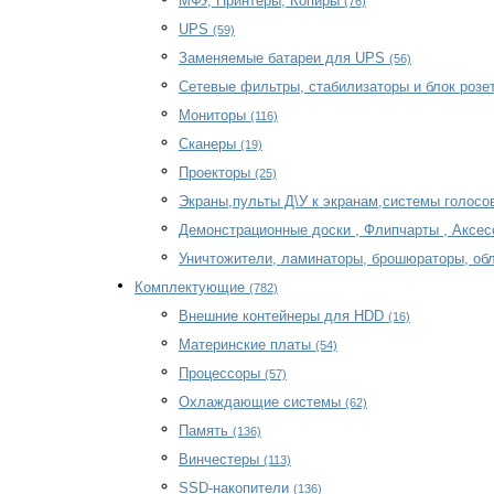
МФУ, Принтеры, Копиры
(76)
UPS
(59)
Заменяемые батареи для UPS
(56)
Сетевые фильтры, стабилизаторы и блок розе
Мониторы
(116)
Сканеры
(19)
Проекторы
(25)
Экраны,пульты Д\У к экранам,системы голосо
Демонстрационные доски , Флипчарты , Аксе
Уничтожители, ламинаторы, брошюраторы, об
Комплектующие
(782)
Внешние контейнеры для HDD
(16)
Материнские платы
(54)
Процессоры
(57)
Охлаждающие системы
(62)
Память
(136)
Винчестеры
(113)
SSD-накопители
(136)