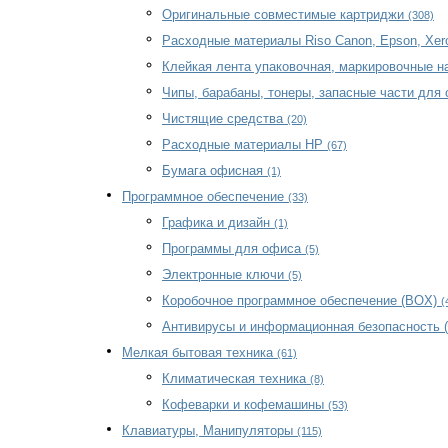
Оригинальные совместимые картриджи
(308)
Расходные материалы Riso Canon, Epson, Xe
Клейкая лента упаковочная, маркировочные 
Чипы, барабаны, тонеры, запасные части для
Чистящие средства
(20)
Расходные материалы HP
(67)
Бумага офисная
(1)
Программное обеспечение
(33)
Графика и дизайн
(1)
Программы для офиса
(5)
Электронные ключи
(5)
Коробочное программное обеспечение (BOX)
(
Антивирусы и информационная безопасность 
Мелкая бытовая техника
(61)
Климатическая техника
(8)
Кофеварки и кофемашины
(53)
Клавиатуры, Манипуляторы
(115)