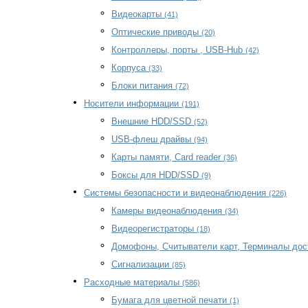
Видеокарты
(41)
Оптические приводы
(20)
Контроллеры, порты , USB-Hub
(42)
Корпуса
(33)
Блоки питания
(72)
Носители информации
(191)
Внешние HDD/SSD
(52)
USB-флеш драйвы
(94)
Карты памяти, Card reader
(36)
Боксы для HDD/SSD
(9)
Системы безопасности и видеонаблюдения
(226)
Камеры видеонаблюдения
(34)
Видеорегистраторы
(18)
Домофоны, Считыватели карт, Терминалы до
Сигнализации
(85)
Расходные материалы
(586)
Бумага для цветной печати
(1)