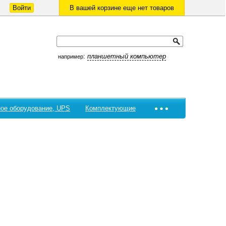
Войти
В вашей корзине еще нет товаров
:
планшетный компьютер
например
ое оборудование, UPS
Комплектующие