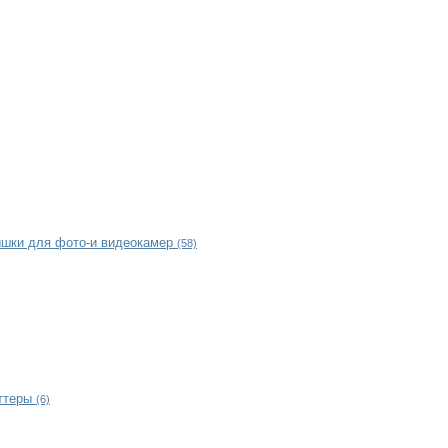
ышки для фото-и видеокамер
(58)
ттеры
(6)