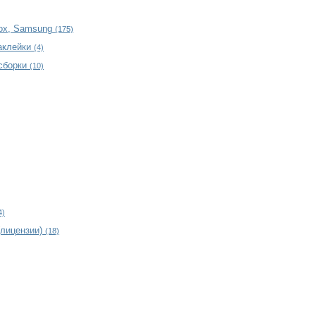
rox, Samsung
(175)
наклейки
(4)
 сборки
(10)
4)
(лицензии)
(18)