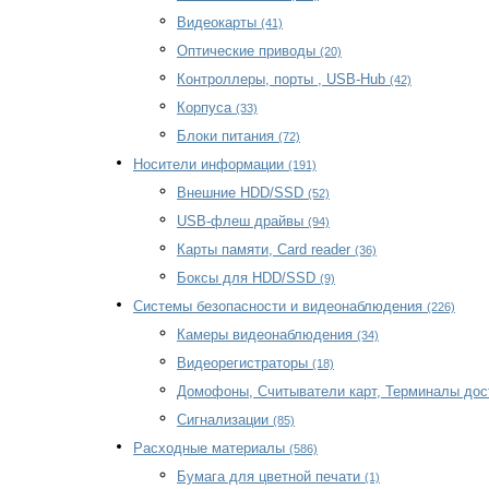
Видеокарты
(41)
Оптические приводы
(20)
Контроллеры, порты , USB-Hub
(42)
Корпуса
(33)
Блоки питания
(72)
Носители информации
(191)
Внешние HDD/SSD
(52)
USB-флеш драйвы
(94)
Карты памяти, Card reader
(36)
Боксы для HDD/SSD
(9)
Системы безопасности и видеонаблюдения
(226)
Камеры видеонаблюдения
(34)
Видеорегистраторы
(18)
Домофоны, Считыватели карт, Терминалы до
Сигнализации
(85)
Расходные материалы
(586)
Бумага для цветной печати
(1)