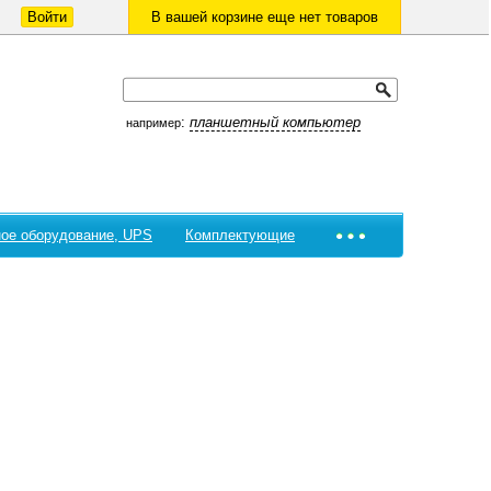
Войти
В вашей корзине еще нет товаров
:
планшетный компьютер
например
ое оборудование, UPS
Комплектующие