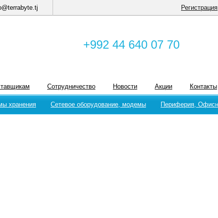
o@terrabyte.tj
Регистрация
+992 44 640 07 70
ставщикам
Сотрудничество
Новости
Акции
Контакты
мы хранения
Сетевое оборудование, модемы
Периферия, Офисн