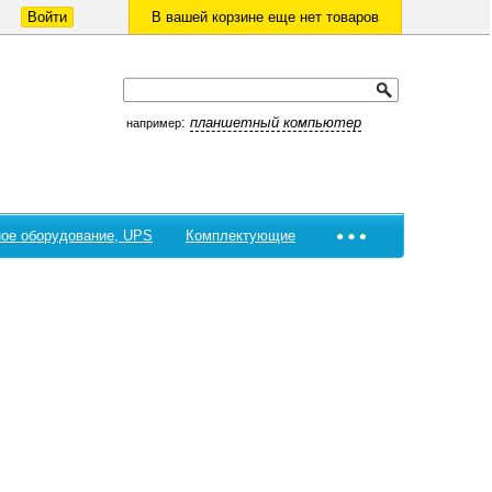
Войти
В вашей корзине еще нет товаров
:
планшетный компьютер
например
ое оборудование, UPS
Комплектующие