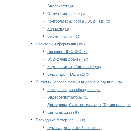
Видеокарты
(41)
Оптические приводы
(20)
Контроллеры, порты , USB-Hub
(42)
Корпуса
(33)
Блоки питания
(72)
Носители информации
(191)
Внешние HDD/SSD
(52)
USB-флеш драйвы
(94)
Карты памяти, Card reader
(36)
Боксы для HDD/SSD
(9)
Системы безопасности и видеонаблюдения
(226)
Камеры видеонаблюдения
(34)
Видеорегистраторы
(18)
Домофоны, Считыватели карт, Терминалы до
Сигнализации
(85)
Расходные материалы
(586)
Бумага для цветной печати
(1)