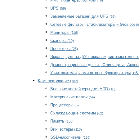
МФУ, Принтеры, Копиры
(76)
UPS
(59)
Заменяемые батареи для UPS
(56)
Сетевые фильтры, стабилизаторы и блок розе
Мониторы
(116)
Сканеры
(19)
Проекторы
(25)
Экраны,пульты Д\У к экранам,системы голосо
Демонстрационные доски , Флипчарты , Аксе
Уничтожители, ламинаторы, брошюраторы, об
Комплектующие
(782)
Внешние контейнеры для HDD
(16)
Материнские платы
(54)
Процессоры
(57)
Охлаждающие системы
(62)
Память
(136)
Винчестеры
(113)
SSD-накопители
(136)