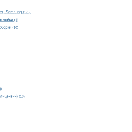
rox, Samsung
(175)
наклейки
(4)
 сборки
(10)
4)
(лицензии)
(18)