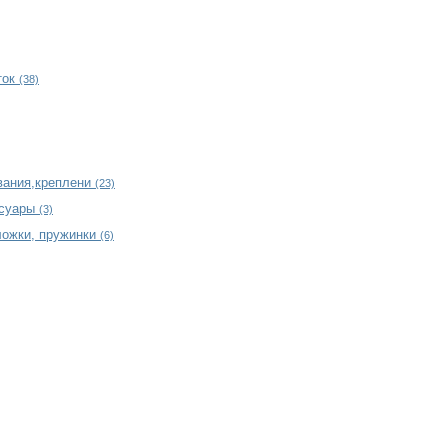
ток
(38)
вания,креплени
(23)
ссуары
(3)
ложки, пружинки
(6)