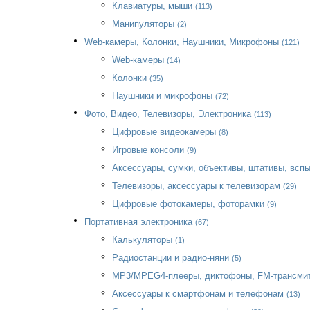
Клавиатуры, мыши
(113)
Манипуляторы
(2)
Web-камеры, Колонки, Наушники, Микрофоны
(121)
Web-камеры
(14)
Колонки
(35)
Наушники и микрофоны
(72)
Фото, Видео, Телевизоры, Электроника
(113)
Цифровые видеокамеры
(8)
Игровые консоли
(9)
Аксессуары, сумки, объективы, штативы, всп
Телевизоры, аксессуары к телевизорам
(29)
Цифровые фотокамеры, фоторамки
(9)
Портативная электроника
(67)
Калькуляторы
(1)
Радиостанции и радио-няни
(5)
MP3/MPEG4-плееры, диктофоны, FM-трансми
Аксессуары к смартфонам и телефонам
(13)