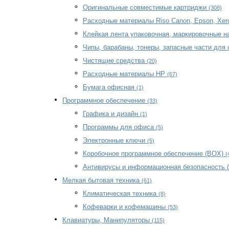
Оригинальные совместимые картриджи
(308)
Расходные материалы Riso Canon, Epson, Xe
Клейкая лента упаковочная, маркировочные 
Чипы, барабаны, тонеры, запасные части для
Чистящие средства
(20)
Расходные материалы HP
(67)
Бумага офисная
(1)
Программное обеспечение
(33)
Графика и дизайн
(1)
Программы для офиса
(5)
Электронные ключи
(5)
Коробочное программное обеспечение (BOX)
(
Антивирусы и информационная безопасность 
Мелкая бытовая техника
(61)
Климатическая техника
(8)
Кофеварки и кофемашины
(53)
Клавиатуры, Манипуляторы
(115)