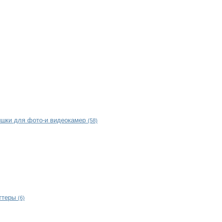
ышки для фото-и видеокамер
(58)
ттеры
(6)