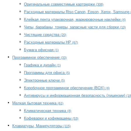
Оригинальные совместимые картриджи
(308)
Расходные материалы Riso Canon, Epson, Xerox, Samsung
Клейкая лента упаковочная, маркировочные наклейки
(4)
Чипы, барабаны, тонеры, запасные части для сборки
(10)
Чистящие средства
(20)
Расходные материалы HP
(67)
Бумага офисная
(1)
Программное обеспечение
(33)
Графика и дизайн
(1)
Программы для офиса
(5)
Электронные ключи
(5)
Коробочное программное обеспечение (BOX)
(4)
Антивирусы и информационная безопасность (лицензии)
(18
Мелкая бытовая техника
(61)
Климатическая техника
(8)
Кофеварки и кофемашины
(53)
Клавиатуры, Манипуляторы
(115)