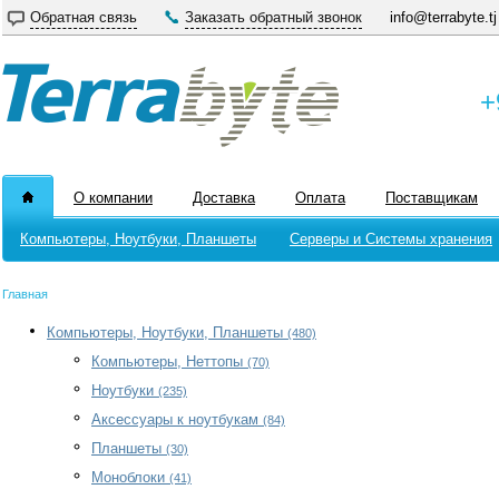
Обратная связь
Заказать обратный звонок
info@terrabyte.tj
+
О компании
Доставка
Оплата
Поставщикам
Компьютеры, Ноутбуки, Планшеты
Серверы и Системы хранения
Главная
Компьютеры, Ноутбуки, Планшеты
(480)
Компьютеры, Неттопы
(70)
Ноутбуки
(235)
Аксессуары к ноутбукам
(84)
Планшеты
(30)
Моноблоки
(41)