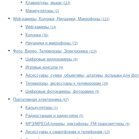
Клавиатуры, мыши
(113)
Манипуляторы
(2)
Web-камеры, Колонки, Наушники, Микрофоны
(121)
Web-камеры
(14)
Колонки
(35)
Наушники и микрофоны
(72)
Фото, Видео, Телевизоры, Электроника
(113)
Цифровые видеокамеры
(8)
Игровые консоли
(9)
Аксессуары, сумки, объективы, штативы, вспышки для фо
Телевизоры, аксессуары к телевизорам
(29)
Цифровые фотокамеры, фоторамки
(9)
Портативная электроника
(67)
Калькуляторы
(1)
Радиостанции и радио-няни
(5)
MP3/MPEG4-плееры, диктофоны, FM-трансмиттеры
(6)
Аксессуары к смартфонам и телефонам
(13)