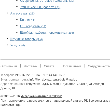
Смартфоны, сотовые телефоны
(39)
Умные часы и браслеты
(3)
Аксессуары
(253)
Коврики
(4)
USB-гаджеты
(14)
Шлейфы, кабели, переходники
(235)
Штучные товары
(354)
Услуги
(6)
О компании
Доставка
Оплата
Поставщикам
Сотрудничеств
Телефон:
+992 37 226 10 34, +992 44 640 07 70.
Электронная почта:
info@terrabyte.tj, terra-byte@mail.ru
Адрес магазина:
Республика Таджикистан
,
г. Душанбе, 734012, ул. Ахмади
Дониш, 18
© 2011—2026
Интернет-магазин "TerraByte"
.
При покупке оплата производится в национальной валюте РТ. Все цены указ
налогов и НДС.