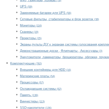
МФУ, Принтеры, Копиры
(76)
UPS
(59)
Заменяемые батареи для UPS
(56)
Сетевые фильтры, стабилизаторы и блок розеток
(38)
Мониторы
(116)
Сканеры
(19)
Проекторы
(25)
Экраны,пульты Д\У к экранам,системы голосования,крепл
Демонстрационные доски , Флипчарты , Аксессуары
(3)
Уничтожители, ламинаторы, брошюраторы, обложки, пружи
Комплектующие
(782)
Внешние контейнеры для HDD
(16)
Материнские платы
(54)
Процессоры
(57)
Охлаждающие системы
(62)
Память
(136)
Винчестеры
(113)
SSD-накопители
(136)