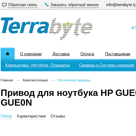
Обратная связь
Заказать обратный звонок
info@terrabyte.tj
+
О компании
Доставка
Оплата
Поставщикам
Компьютеры, Ноутбуки, Планшеты
Серверы и Системы хранения
Главная
Комплектующие
Оптические приводы
Привод для ноутбука HP GU
GUE0N
Обзор
Характеристики
Отзывы